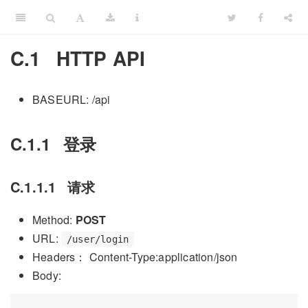
C.1
HTTP API
BASEURL: /api
C.1.1
登录
C.1.1.1
请求
Method:
POST
URL:
/user/login
Headers： Content-Type:application/json
Body: